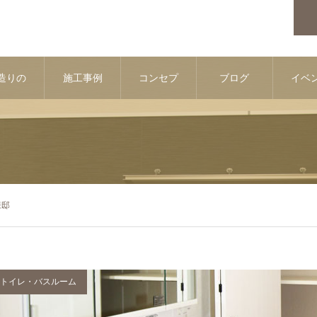
造りの
施工事例
コンセプ
ブログ
イベ
流れ
ト
情
様邸
トイレ・バスルーム