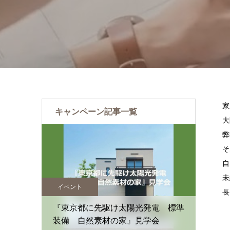
家
キャンペーン記事一覧
大
弊
そ
自
未
イベント
イベン
長
住まいの
『東京都に先駆け太陽光発電 標準
装備 自然素材の家』見学会