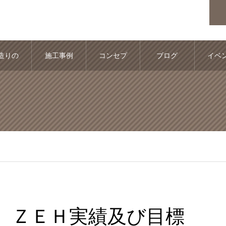
造りの
施工事例
コンセプ
ブログ
イベ
流れ
ト
情
ＺＥＨ実績及び目標