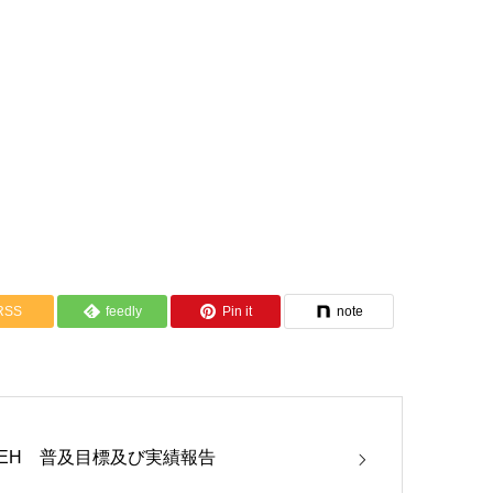
RSS
feedly
Pin it
note
ZEH 普及目標及び実績報告