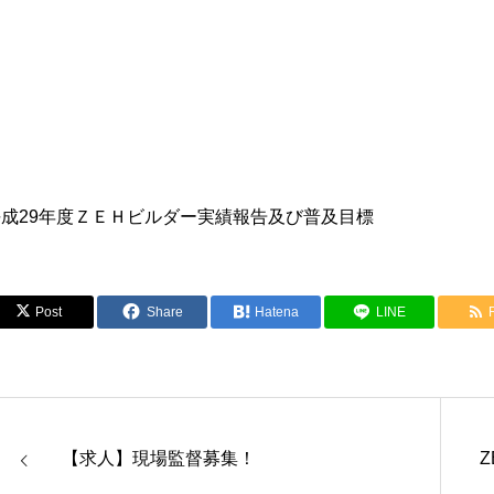
平成29年度ＺＥＨビルダー実績報告及び普及目標
Post
Share
Hatena
LINE
【求人】現場監督募集！