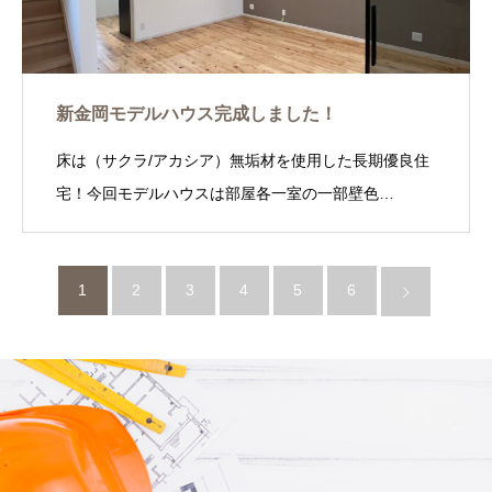
新金岡モデルハウス完成しました！
床は（サクラ/アカシア）無垢材を使用した長期優良住
宅！今回モデルハウスは部屋各一室の一部壁色…
1
2
3
4
5
6