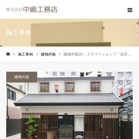
施工事例
施工事例
建物外観
建物外観03－フラワーショップ「花市」様
ホーム
建物外観