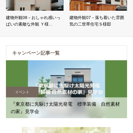
建物外観08－おしゃれ感いっ
建物外観07－落ち着いた雰囲
ぱいの素敵な外観 Ｙ様…
気の二世帯住宅Ｓ様邸
キャンペーン記事一覧
イベント
OPEN HOUSE