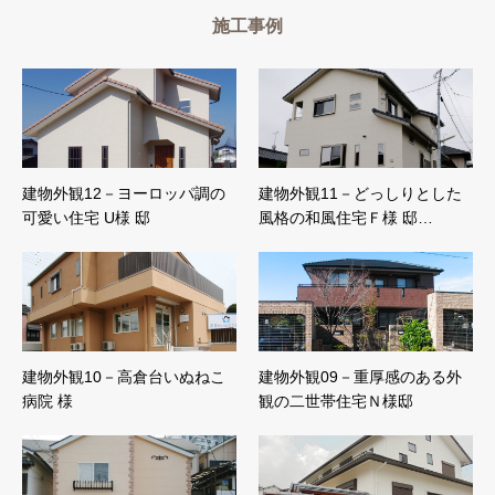
施工事例
建物外観12－ヨーロッパ調の
建物外観11－どっしりとした
可愛い住宅 U様 邸
風格の和風住宅Ｆ様 邸…
建物外観10－高倉台いぬねこ
建物外観09－重厚感のある外
病院 様
観の二世帯住宅Ｎ様邸