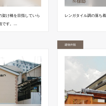
Ｎ様邸
の架け橋を目指していら
レンガタイル調の落ち
観です。…
建物外観