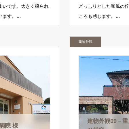
まいです。大きく採られ
どっしりとした和風の
います。…
ころも感じます。…
建物外観
建物外観09－
病院 様