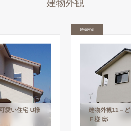
建物外観
建物外観
可愛い住宅 U様
建物外観11－
Ｆ様 邸