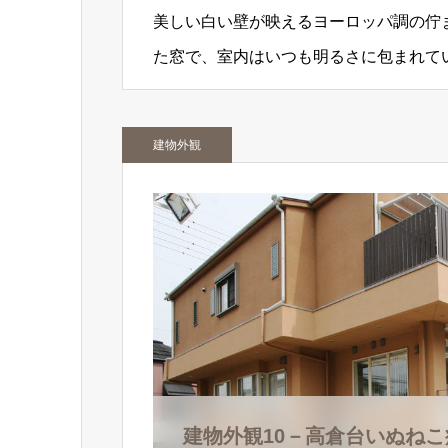
美しい白い壁が映えるヨーロッパ調の佇
た窓で、室内はいつも明るさに包まれて
建物外観
建物外観10－高倉台いぬねこ